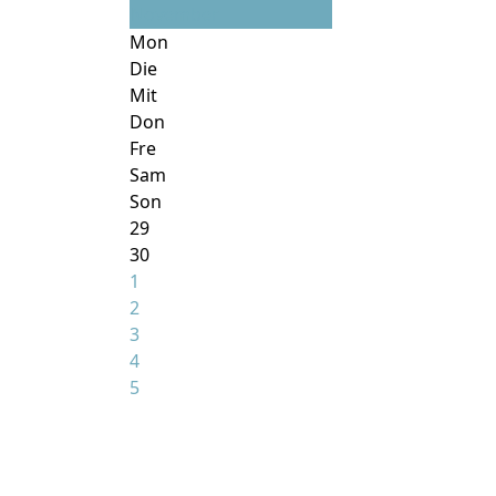
November
Mon
Die
Mit
Don
Fre
Sam
Son
29
30
1
2
3
4
5